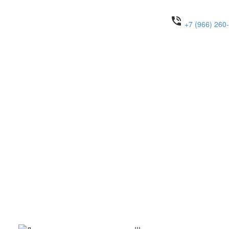
phone_in_talk
+7 (966) 260